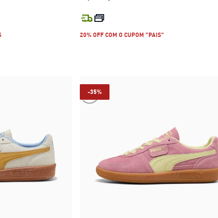
R$ 599,99
preço atual R$ 599,99
S
20% OFF COM O CUPOM "PAIS"
-35%