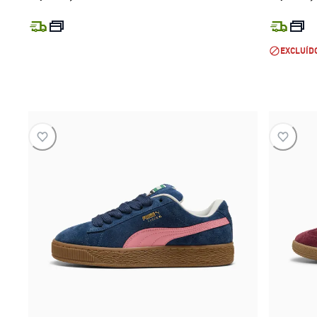
preço atual R$ 599,99
EXCLUÍD