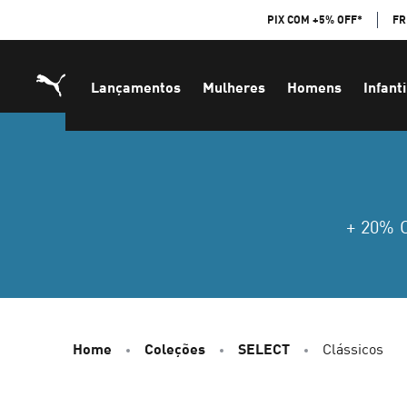
Skip
PIX COM +5% OFF*
FR
to
Content
Lançamentos
Mulheres
Homens
Infanti
+ 20%
Home
Coleções
SELECT
Clássicos