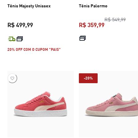
Tênis Majesty Unissex
Tênis Palermo
preço
R$ 549,99
R$ 499,99
R$ 359,99
preço atual R$ 499,99
preço atual R$
20% OFF COM O CUPOM "PAIS"
-20%