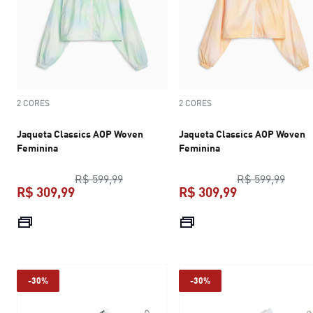
2 CORES
2 CORES
Jaqueta Classics AOP Woven
Jaqueta Classics AOP Woven
Feminina
Feminina
preço original R$ 599,99
preço
R$ 599,99
R$ 599,99
R$ 309,99
R$ 309,99
preço atual R$ 309,99
preço atual R$
-30%
-30%