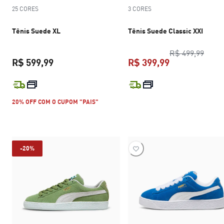
25 CORES
3 CORES
Tênis Suede XL
Tênis Suede Classic XXI
preço
R$ 499,99
R$ 599,99
R$ 399,99
preço atual R$ 599,99
preço atual R$
20% OFF COM O CUPOM "PAIS"
-20%