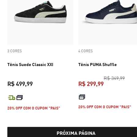
3 CORES
4 CORES
Tênis Suede Classic XXI
Tênis PUMA Shuffle
preço
R$ 349,99
R$ 499,99
R$ 299,99
preço atual R$ 499,99
preço atual R$
20% OFF COM O CUPOM "PAIS"
20% OFF COM O CUPOM "PAIS"
PRÓXIMA PÁGINA