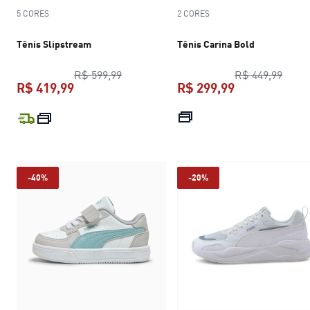
5 CORES
2 CORES
Tênis Slipstream
Tênis Carina Bold
preço original R$ 599,99
preço
R$ 599,99
R$ 449,99
R$ 419,99
R$ 299,99
preço atual R$ 419,99
preço atual R$
-40%
-20%