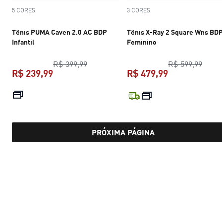
5 CORES
3 CORES
Tênis PUMA Caven 2.0 AC BDP
Tênis X-Ray 2 Square Wns BD
Infantil
Feminino
preço original R$ 399,99
preço
R$ 399,99
R$ 599,99
R$ 239,99
R$ 479,99
preço atual R$ 239,99
preço atual R$
PRÓXIMA PÁGINA