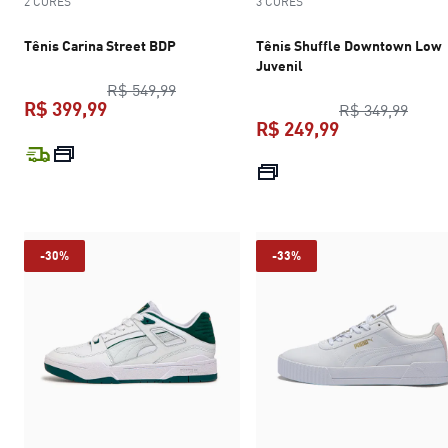
2 CORES
3 CORES
Tênis Carina Street BDP
Tênis Shuffle Downtown Low
Juvenil
preço original R$ 549,99
R$ 549,99
R$ 399,99
preço
R$ 349,99
R$ 249,99
preço atual R$ 399,99
preço atual R$
-30%
-33%