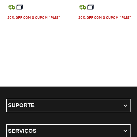
preço atual R$ 599,99
preço atual R$
20% OFF COM O CUPOM "PAIS"
20% OFF COM O CUPOM "PAIS"
SUPORTE
SERVIÇOS