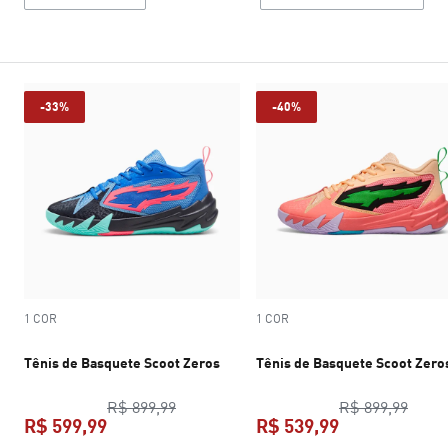
-33%
-40%
1 COR
1 COR
Tênis de Basquete Scoot Zeros
Tênis de Basquete Scoot Zero
preço original R$ 899,99
preço
R$ 899,99
R$ 899,99
R$ 599,99
R$ 539,99