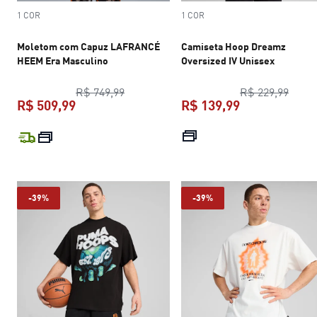
1 COR
1 COR
Moletom com Capuz LAFRANCÉ
Camiseta Hoop Dreamz
HEEM Era Masculino
Oversized IV Unissex
preço original R$ 749,99
preço
R$ 749,99
R$ 229,99
R$ 509,99
R$ 139,99
preço atual R$ 509,99
preço atual R$
-39%
-39%