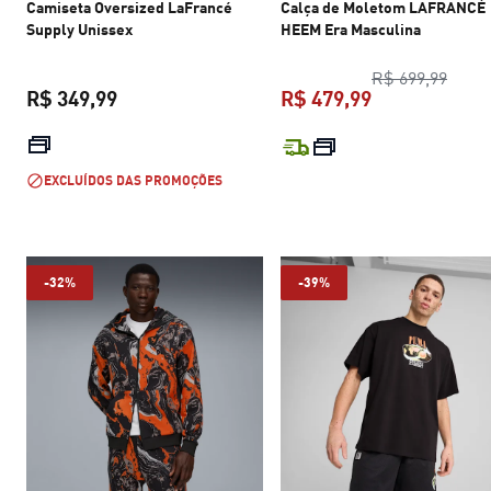
Camiseta Oversized LaFrancé
Calça de Moletom LAFRANCÉ
Supply Unissex
HEEM Era Masculina
preço
R$ 699,99
R$ 349,99
R$ 479,99
preço atual R$ 349,99
preço atual R$
EXCLUÍDOS DAS PROMOÇÕES
-32%
-39%