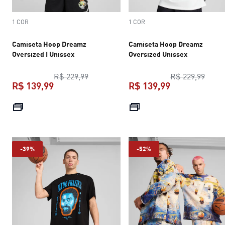
1 COR
1 COR
Camiseta Hoop Dreamz
Camiseta Hoop Dreamz
Oversized I Unissex
Oversized Unissex
preço original R$ 229,99
preço
R$ 229,99
R$ 229,99
R$ 139,99
R$ 139,99
preço atual R$ 139,99
preço atual R$
-39%
-52%