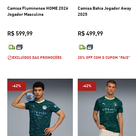
Camisa Fluminense HOME 2026
Camisa Bahia Jogador Away
Jogador Masculina
2025
R$ 599,99
R$ 499,99
preço atual R$ 599,99
preço atual R$
EXCLUÍDOS DAS PROMOÇÕES
20% OFF COM O CUPOM "PAIS"
-42%
-42%