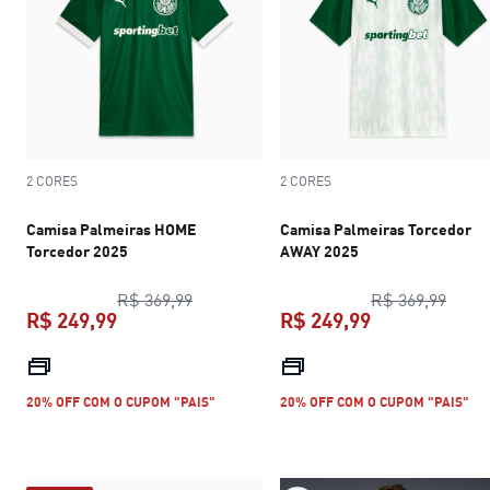
2 CORES
2 CORES
Camisa Palmeiras HOME
Camisa Palmeiras Torcedor
Torcedor 2025
AWAY 2025
preço original R$ 369,99
preço
R$ 369,99
R$ 369,99
R$ 249,99
R$ 249,99
preço atual R$ 249,99
preço atual R$
20% OFF COM O CUPOM "PAIS"
20% OFF COM O CUPOM "PAIS"