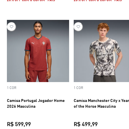
1 COR
1 COR
Camisa Portugal Jogador Home
Camisa Manchester City x Yea
2026 Masculina
of the Horse Masculina
R$ 599,99
R$ 499,99