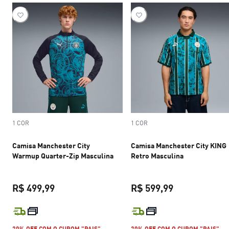
1 COR
1 COR
Camisa Manchester City
Camisa Manchester City KING
Warmup Quarter-Zip Masculina
Retro Masculina
R$ 499,99
R$ 599,99
preço atual R$ 499,99
preço atual R$
20% OFF COM O CUPOM "PAIS"
20% OFF COM O CUPOM "PAIS"