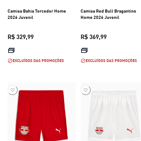
Camisa Bahia Torcedor Home
Camisa Red Bull Bragantino
2026 Juvenil
Home 2026 Juvenil
R$ 329,99
R$ 369,99
preço atual R$ 329,99
preço atual R$
EXCLUÍDOS DAS PROMOÇÕES
EXCLUÍDOS DAS PROMOÇÕES