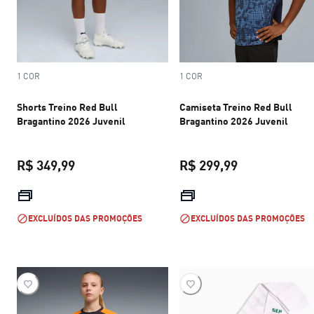
1 COR
1 COR
Shorts Treino Red Bull
Camiseta Treino Red Bull
Bragantino 2026 Juvenil
Bragantino 2026 Juvenil
R$ 349,99
R$ 299,99
preço atual R$ 349,99
preço atual R$
EXCLUÍDOS DAS PROMOÇÕES
EXCLUÍDOS DAS PROMOÇÕES