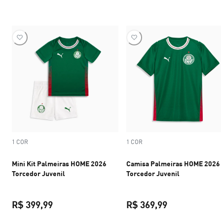
1 COR
1 COR
Mini Kit Palmeiras HOME 2026
Camisa Palmeiras HOME 2026
Torcedor Juvenil
Torcedor Juvenil
R$ 399,99
R$ 369,99