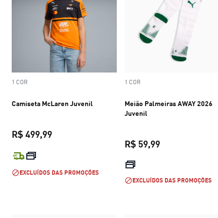
1 COR
1 COR
Camiseta McLaren Juvenil
Meião Palmeiras AWAY 2026
Juvenil
R$ 499,99
R$ 59,99
preço atual R$ 499,99
preço atual R$ 
EXCLUÍDOS DAS PROMOÇÕES
EXCLUÍDOS DAS PROMOÇÕES