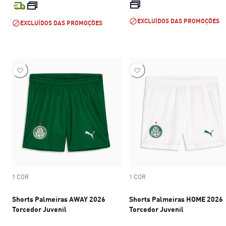
preço atual R$ 399,99
preço atual R$
EXCLUÍDOS DAS PROMOÇÕES
EXCLUÍDOS DAS PROMOÇÕES
1 COR
1 COR
Shorts Palmeiras AWAY 2026
Shorts Palmeiras HOME 2026
Torcedor Juvenil
Torcedor Juvenil