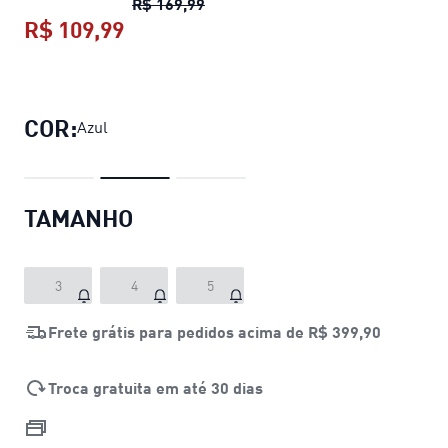
Bola PUMA CAGE
preço original 
R$ 169,99
R$ 109,99
Bola PUMA CAGE
preço atual R$ 10
COR:
Azul
TAMANHO
3
4
5
Frete grátis para pedidos acima de
R$ 399,90
Troca gratuita em até 30 dias