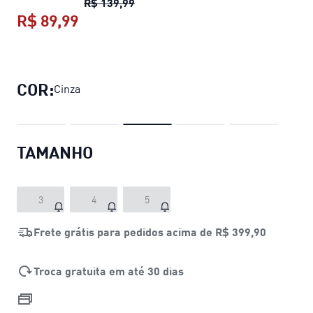
Bola PUMA PRESTIGE
preço origina
R$ 139,99
R$ 89,99
Bola PUMA PRESTIGE
preço atual R$
COR:
Cinza
TAMANHO
3
4
5
Frete grátis para pedidos acima de
R$ 399,90
Troca gratuita em até 30 dias