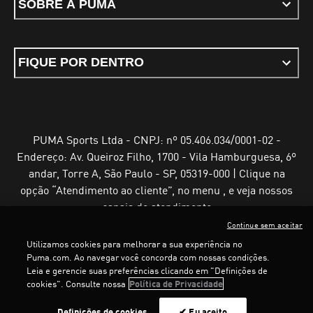
SOBRE A PUMA
FIQUE POR DENTRO
PUMA Sports Ltda - CNPJ: nº 05.406.034/0001-02 -
Endereço: Av. Queiroz Filho, 1700 - Vila Hamburguesa, 6º
andar, Torre A, São Paulo - SP, 05319-000 | Clique na
opção “Atendimento ao cliente”, no menu , e veja nossos
canais de atendimento
Continue sem aceitar
Utilizamos cookies para melhorar a sua experiência no
LOADING...
LOAD
Puma.com. Ao navegar você concorda com nossas condições.
Leia e gerencie suas preferências clicando em "Definições de
Termos e Condições de Uso
Política de Privacidade
cookies". Consulte nossa
Política de Privacidade
Configurador de cookies
Definições de cookies
✔ Eu aceito