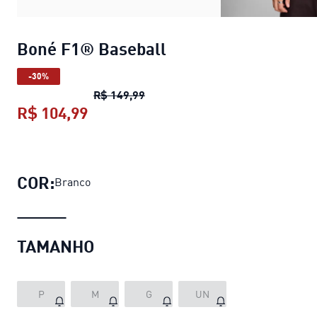
Boné F1® Baseball
-30%
Boné F1® Baseball
preço origina
R$ 149,99
R$ 104,99
Boné F1® Baseball
preço atual R$ 
COR:
Branco
TAMANHO
P
M
G
UN