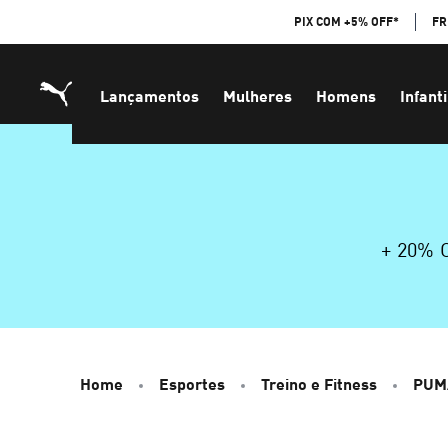
Skip
PIX COM +5% OFF*
FR
to
Content
Lançamentos
Mulheres
Homens
Infanti
+ 20%
Home
Esportes
Treino e Fitness
PUM