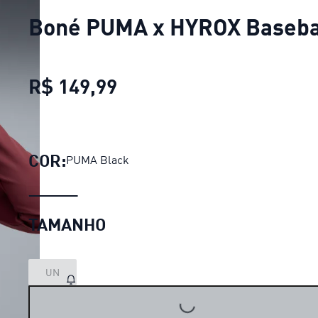
Boné PUMA x HYROX Baseba
R$ 149,99
Boné PUMA x HYROX Base
COR:
PUMA Black
TAMANHO
UN
LOADING...