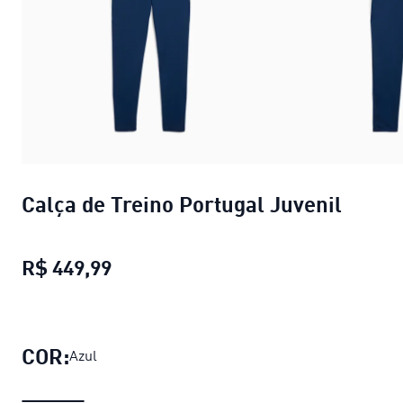
Calça de Treino Portugal Juvenil
R$ 449,99
Calça de Treino Portugal Juvenil
pre
COR:
Azul