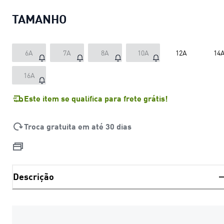
TAMANHO
6A
7A
8A
10A
12A
14
16A
Este item se qualifica para frete grátis!
Troca gratuita em até 30 dias
Descrição