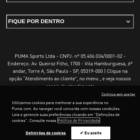
FIQUE POR DENTRO
PUMA Sports Ltda - CNPJ: nº 05.406.034/0001-02 -
Endereço: Av. Queiroz Filho, 1700 - Vila Hamburguesa, 6º
andar, Torre A, São Paulo - SP, 05319-000 | Clique na
opção “Atendimento ao cliente”, no menu , e veja nossos
canais de atendimento
Continue sem aceitar
Utilizamos cookies para melhorar a sua experiência no
Puma.com. Ao navegar você concorda com nossas condições.
Leia e gerencie suas preferências clicando em "Definições de
Termos e Condições de Uso
Política de Privacidade
cookies". Consulte nossa
Política de Privacidade
Configurador de cookies
LOADING...
LO
Definições de cookies
✔ Eu aceito
©
PUMA, 2025. Todos os direitos reservados