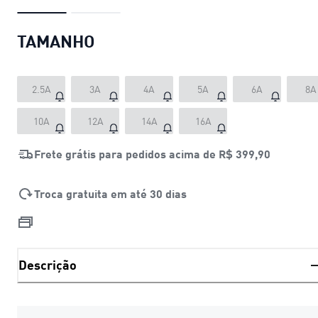
TAMANHO
2.5A
3A
4A
5A
6A
8A
10A
12A
14A
16A
Frete grátis para pedidos acima de
R$ 399,90
Troca gratuita em até 30 dias
Descrição