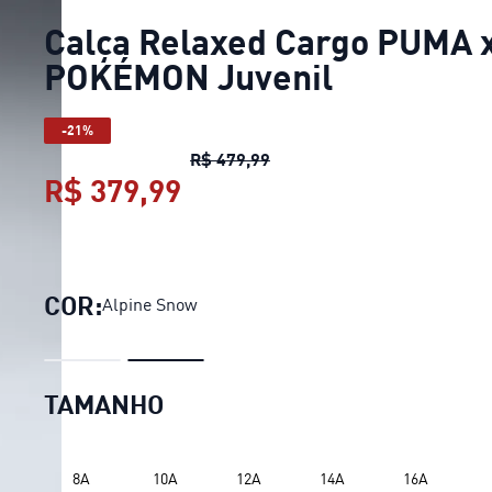
Calça Relaxed Cargo PUMA 
POKÉMON Juvenil
-21%
Calça Relaxed Cargo PUMA
R$ 479,99
R$ 379,99
Calça Relaxed Cargo PU
COR:
Alpine Snow
TAMANHO
8A
10A
12A
14A
16A