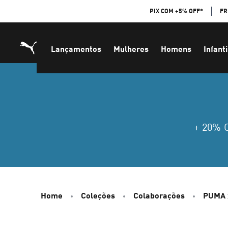
Skip
PIX COM +5% OFF*
FR
to
Content
Lançamentos
Mulheres
Homens
Infanti
+ 20%
Home
Coleções
Colaborações
PUMA 