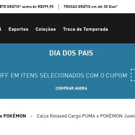
ETE GRÁTIS* acima de R$399,90
TROCAS GRÁTIS em até 30 Dias*
l
Esportes
Coleções
Troca de Temporada
DIA DOS PAIS
 OFF EM ITENS SELECIONADOS COM O CUPOM
COMPRAR AGORA
x POKÉMON
Calça Relaxed Cargo PUMA x POKÉMON Juven