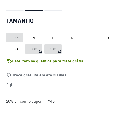
TAMANHO
EPP
PP
P
M
G
GG
EGG
3GG
4GG
Este item se qualifica para frete grátis!
Troca gratuita em até 30 dias
20% off com o cupom "PAIS"