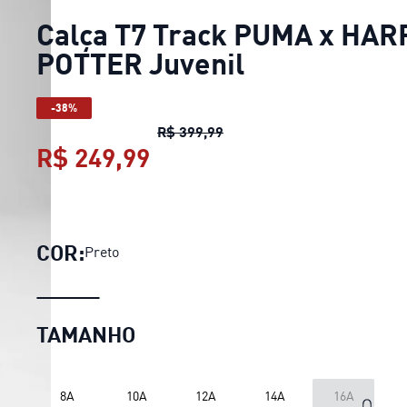
Calça T7 Track PUMA x HAR
POTTER Juvenil
-38%
Calça T7 Track PUMA x HAR
R$ 399,99
R$ 249,99
Calça T7 Track PUMA x H
COR:
Preto
TAMANHO
8A
10A
12A
14A
16A