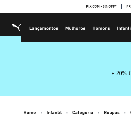
Skip
PIX COM +5% OFF*
FR
to
Content
Lançamentos
Mulheres
Homens
Infanti
+ 20%
Home
Infantil
Categoria
Roupas