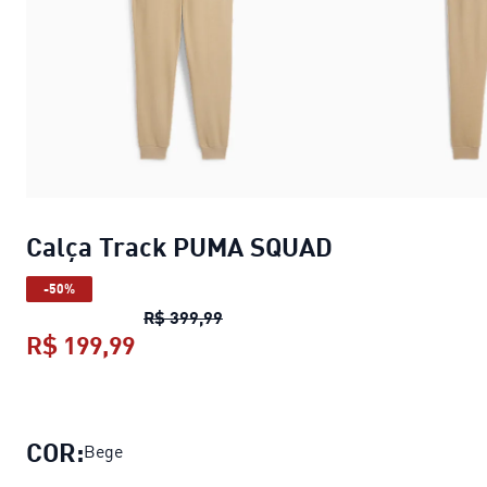
Calça Track PUMA SQUAD
-50%
Calça Track PUMA SQUAD
preço o
R$ 399,99
R$ 199,99
Calça Track PUMA SQUAD
preço atu
COR:
Bege