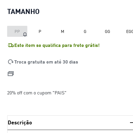
TAMANHO
PP
P
M
G
GG
EG
Este item se qualifica para frete grátis!
Troca gratuita em até 30 dias
20% off com o cupom "PAIS"
Descrição