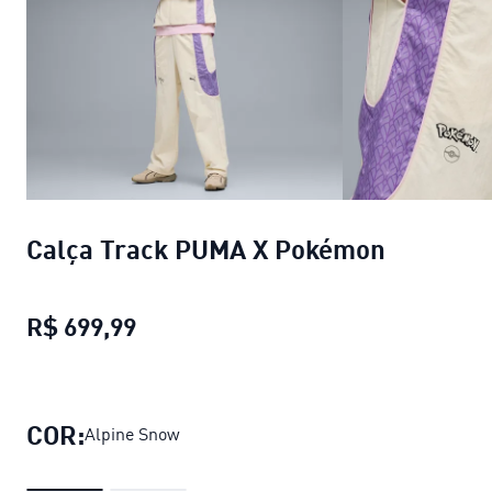
Calça Track PUMA X Pokémon
R$ 699,99
Calça Track PUMA X Pokémon
preço
COR:
Alpine Snow