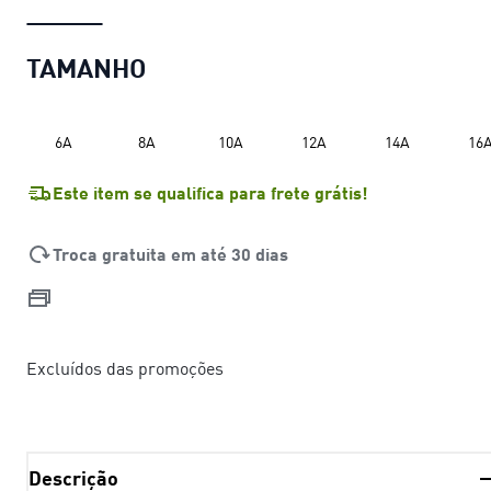
TAMANHO
6A
8A
10A
12A
14A
16
Este item se qualifica para frete grátis!
Troca gratuita em até 30 dias
Excluídos das promoções
Descrição