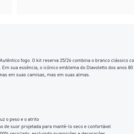
 Autêntico fogo. O kit reserva 25/26 combina o branco clássico 
 Em sua essência, o icônico emblema do Diavoletto dos anos 80
enas em suas camisas, mas em suas almas.
 o peso e o atrito
 de suor projetada para mantê-lo seco e confortável
0% reciclado, excluindo guarnições e decorações