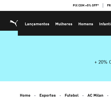
Skip
PIX COM +5% OFF*
FR
to
Content
Lançamentos
Mulheres
Homens
Infanti
+ 20%
Home
Esportes
Futebol
AC Milan