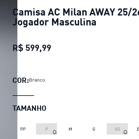
Camisa AC Milan AWAY 25/2
Jogador Masculina
R$ 599,99
Camisa AC Milan AWAY 25
COR:
Branco
TAMANHO
PP
P
M
G
GG