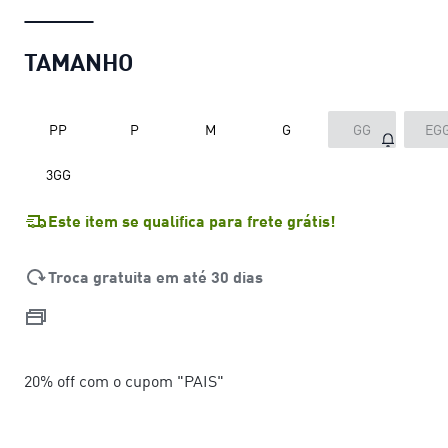
TAMANHO
PP
P
M
G
GG
EG
3GG
Este item se qualifica para frete grátis!
Troca gratuita em até 30 dias
20% off com o cupom "PAIS"