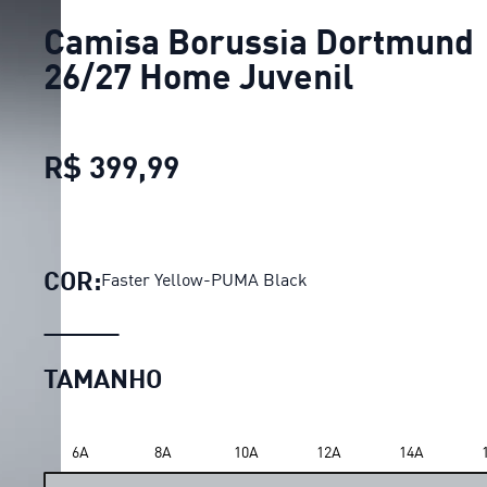
Camisa Borussia Dortmund
26/27 Home Juvenil
R$ 399,99
Camisa Borussia Dortmun
COR:
Faster Yellow-PUMA Black
TAMANHO
LOADING...
6A
8A
10A
12A
14A