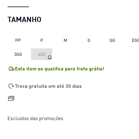
TAMANHO
PP
P
M
G
GG
EG
3GG
4GG
Este item se qualifica para frete grátis!
Troca gratuita em até 30 dias
Excluídos das promoções