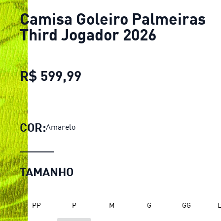
Camisa Goleiro Palmeiras
Third Jogador 2026
R$ 599,99
Camisa Goleiro Palmeiras
COR:
Amarelo
TAMANHO
PP
P
M
G
GG