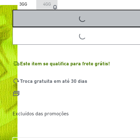
3GG
4GG
LOADING...
LOADING...
Este item se qualifica para frete grátis!
Troca gratuita em até 30 dias
Excluídos das promoções