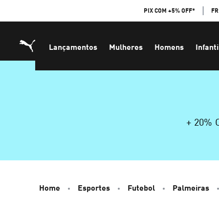
Skip
PIX COM +5% OFF*
FR
to
Content
Lançamentos
Mulheres
Homens
Infanti
+ 20%
Home
Esportes
Futebol
Palmeiras