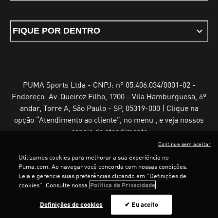
FIQUE POR DENTRO
PUMA Sports Ltda - CNPJ: nº 05.406.034/0001-02 -
Endereço: Av. Queiroz Filho, 1700 - Vila Hamburguesa, 6º
andar, Torre A, São Paulo - SP, 05319-000 | Clique na
opção “Atendimento ao cliente”, no menu , e veja nossos
canais de atendimento
Continue sem aceitar
Utilizamos cookies para melhorar a sua experiência no
Puma.com. Ao navegar você concorda com nossas condições.
Leia e gerencie suas preferências clicando em "Definições de
Termos e Condições de Uso
Política de Privacidade
cookies". Consulte nossa
Política de Privacidade
Configurador de cookies
LOADING...
LOADING...
Definições de cookies
✔ Eu aceito
©
PUMA, 2025. Todos os direitos reservados