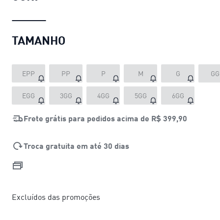
TAMANHO
EPP
PP
P
M
G
GG
EGG
3GG
4GG
5GG
6GG
Frete grátis para pedidos acima de
R$ 399,90
Troca gratuita em até 30 dias
Excluídos das promoções