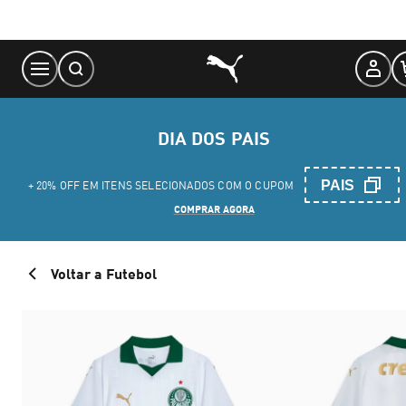
Skip
to
Content
DIA DOS PAIS
PAIS
+ 20% OFF EM ITENS SELECIONADOS COM O CUPOM
COMPRAR AGORA
Voltar a Futebol