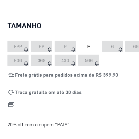
TAMANHO
EPP
PP
P
M
G
GG
EGG
3GG
4GG
5GG
Frete grátis para pedidos acima de
R$ 399,90
Troca gratuita em até 30 dias
20% off com o cupom "PAIS"