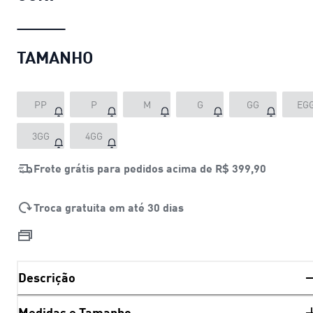
TAMANHO
PP
P
M
G
GG
EG
3GG
4GG
Frete grátis para pedidos acima de
R$ 399,90
Troca gratuita em até 30 dias
Descrição
Medidas e Tamanho