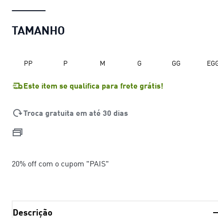
TAMANHO
PP
P
M
G
GG
EG
Este item se qualifica para frete grátis!
Troca gratuita em até 30 dias
20% off com o cupom "PAIS"
Descrição