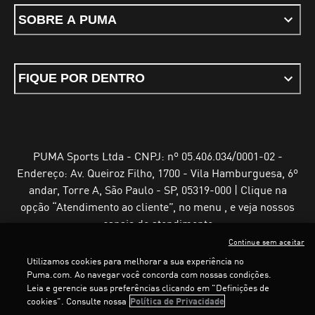
SOBRE A PUMA
FIQUE POR DENTRO
PUMA Sports Ltda - CNPJ: nº 05.406.034/0001-02 -
Endereço: Av. Queiroz Filho, 1700 - Vila Hamburguesa, 6º
andar, Torre A, São Paulo - SP, 05319-000 | Clique na
opção “Atendimento ao cliente”, no menu , e veja nossos
canais de atendimento
Continue sem aceitar
Utilizamos cookies para melhorar a sua experiência no
Puma.com. Ao navegar você concorda com nossas condições.
LOADING...
LOADING...
Leia e gerencie suas preferências clicando em "Definições de
Termos e Condições de Uso
Política de Privacidade
cookies". Consulte nossa
Política de Privacidade
Configurador de cookies