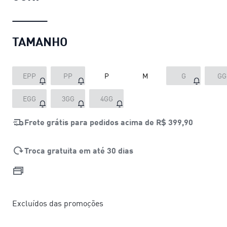
TAMANHO
EPP
PP
P
M
G
GG
EGG
3GG
4GG
Frete grátis para pedidos acima de
R$ 399,90
Troca gratuita em até 30 dias
Excluídos das promoções