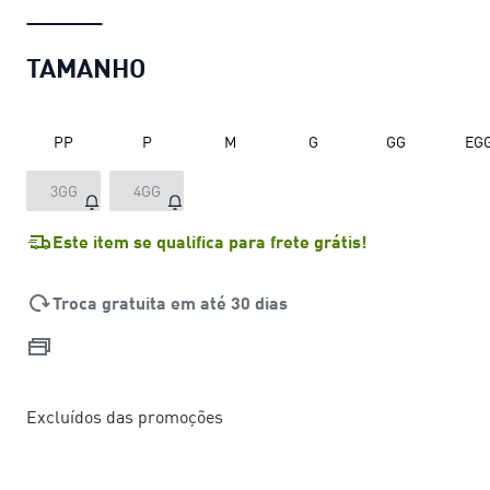
TAMANHO
PP
P
M
G
GG
EG
3GG
4GG
Este item se qualifica para frete grátis!
Troca gratuita em até 30 dias
Excluídos das promoções