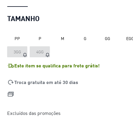
TAMANHO
PP
P
M
G
GG
EG
3GG
4GG
Este item se qualifica para frete grátis!
Troca gratuita em até 30 dias
Excluídos das promoções