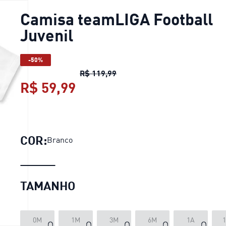
Camisa teamLIGA Football
Juvenil
-50%
Camisa teamLIGA Football Ju
R$ 119,99
R$ 59,99
Camisa teamLIGA Football 
COR:
Branco
TAMANHO
0M
1M
3M
6M
1A
1