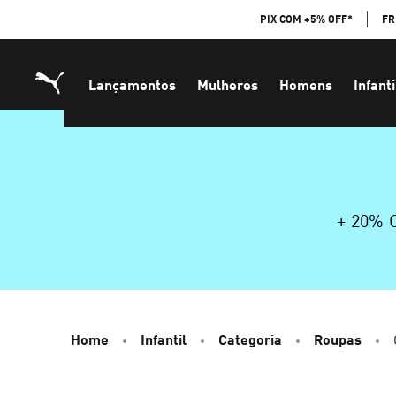
Skip
PIX COM +5% OFF*
FR
to
Content
Lançamentos
Mulheres
Homens
Infanti
+ 20%
Home
Infantil
Categoria
Roupas