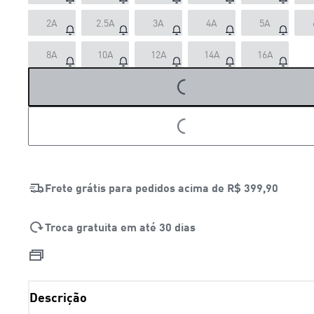
2A
2.5A
3A
4A
5A
8A
10A
12A
14A
16A
LOADING...
LOADING...
Frete grátis para pedidos acima de
R$ 399,90
Troca gratuita em até 30 dias
Descrição