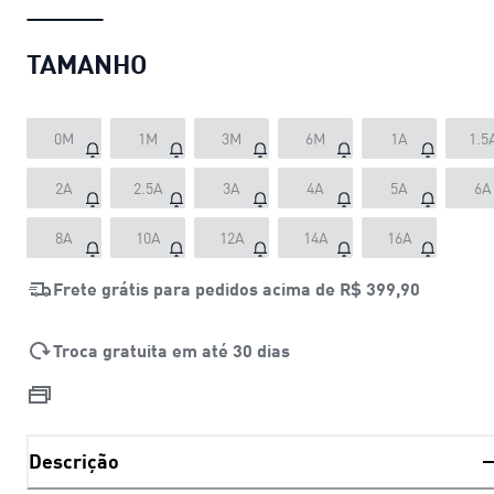
TAMANHO
0M
1M
3M
6M
1A
1.5
2A
2.5A
3A
4A
5A
6A
8A
10A
12A
14A
16A
Frete grátis para pedidos acima de
R$ 399,90
Troca gratuita em até 30 dias
Descrição