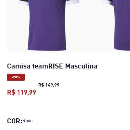
Camisa teamRISE Masculina
-20%
Camisa teamRISE Masculina
preç
R$ 149,99
R$ 119,99
Camisa teamRISE Masculina
preço 
COR:
Roxo