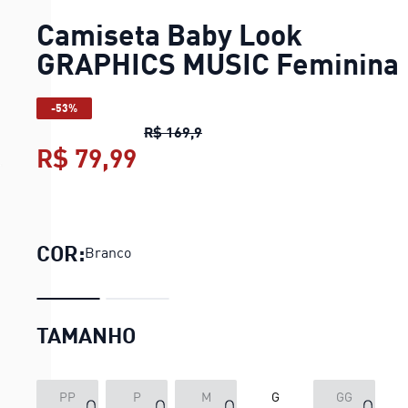
Camiseta Baby Look
GRAPHICS MUSIC Feminina
-53%
Camiseta Baby Look GRAPHICS
R$ 169,9
R$ 79,99
Camiseta Baby Look GRAP
COR:
Branco
TAMANHO
LOADING...
PP
P
M
G
GG