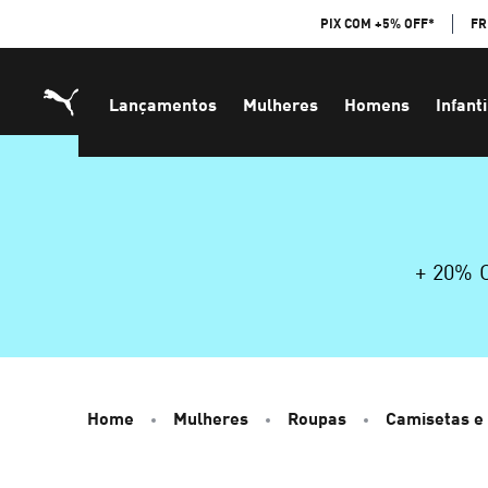
Skip
PIX COM +5% OFF*
FR
to
Content
Lançamentos
Mulheres
Homens
Infanti
+ 20%
Home
Mulheres
Roupas
Camisetas e