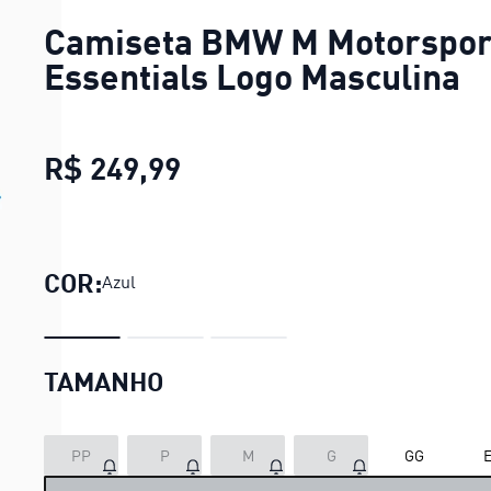
Camiseta BMW M Motorspor
Essentials Logo Masculina
R$ 249,99
Camiseta BMW M Motorspo
COR:
Azul
TAMANHO
LOADING...
PP
P
M
G
GG