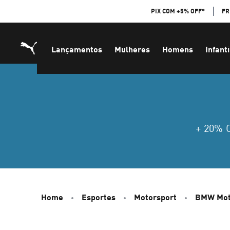
Skip
PIX COM +5% OFF*
FR
to
Content
Lançamentos
Mulheres
Homens
Infanti
+ 20%
Home
Esportes
Motorsport
BMW Mot