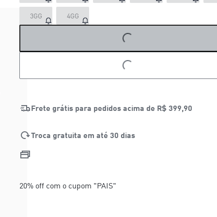
3GG
4GG
LOADING...
LOADING...
Frete grátis para pedidos acima de
R$ 399,90
Troca gratuita em até 30 dias
20% off com o cupom "PAIS"