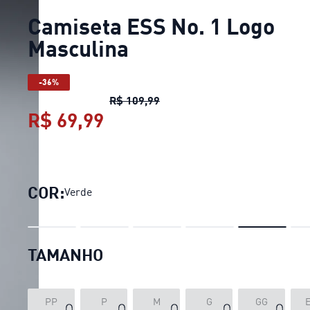
Camiseta ESS No. 1 Logo
Masculina
-36%
Camiseta ESS No. 1 Logo Mas
R$ 109,99
R$ 69,99
Camiseta ESS No. 1 Logo M
COR:
Verde
TAMANHO
PP
P
M
G
GG