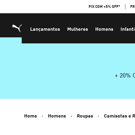
Skip
PIX COM +5% OFF*
FR
to
Content
Lançamentos
Mulheres
Homens
Infanti
+ 20%
Home
Homens
Roupas
Camisetas e 