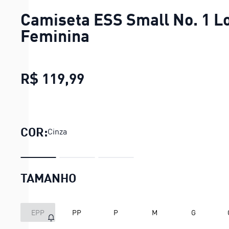
Camiseta ESS Small No. 1 L
Feminina
R$ 119,99
Camiseta ESS Small No. 
COR:
Cinza
TAMANHO
EPP
PP
P
M
G