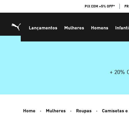
Skip
PIX COM +5% OFF*
FR
to
Content
Lançamentos
Mulheres
Homens
Infanti
+ 20%
Home
Mulheres
Roupas
Camisetas e