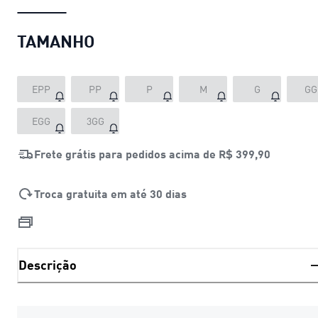
TAMANHO
EPP
PP
P
M
G
GG
EGG
3GG
Frete grátis para pedidos acima de
R$ 399,90
Troca gratuita em até 30 dias
Descrição