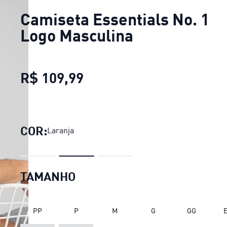
Camiseta Essentials No. 1
Logo Masculina
R$ 109,99
Camiseta Essentials No. 
COR:
Laranja
TAMANHO
PP
P
M
G
GG