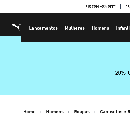
Skip
PIX COM +5% OFF*
FR
to
Content
Lançamentos
Mulheres
Homens
Infanti
+ 20%
Home
Homens
Roupas
Camisetas e 