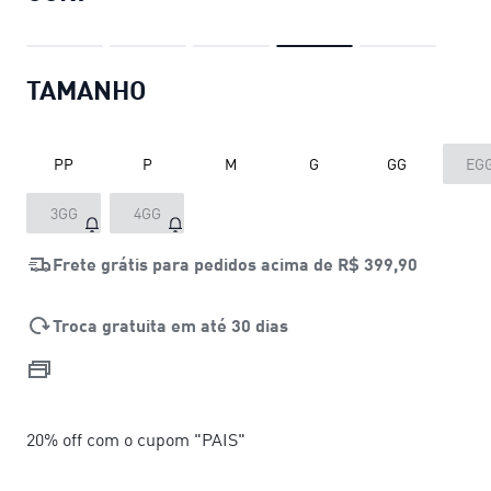
TAMANHO
PP
P
M
G
GG
EG
3GG
4GG
Frete grátis para pedidos acima de
R$ 399,90
Troca gratuita em até 30 dias
20% off com o cupom "PAIS"