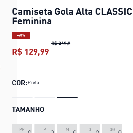
Camiseta Gola Alta CLASSI
Feminina
-48%
Camiseta Gola Alta CLASSIC
R$ 249,9
R$ 129,99
Camiseta Gola Alta CLAS
COR:
Preto
TAMANHO
PP
P
M
G
GG