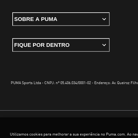
SOBRE A PUMA
FIQUE POR DENTRO
PUMA Sports Ltda - CNPJ: nº 05.406.034/0001-02 - Endereço: Av. Queiroz Filho
Termos e Condições de Uso
Política de Privacidade
Configurador de cookies
Utilizamos cookies para melhorar a sua experiência no Puma.com. Ao na
©
PUMA, 2025. Todos os direitos reservados