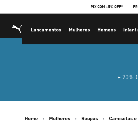
Skip
PIX COM +5% OFF*
FR
to
Content
Lançamentos
Mulheres
Homens
Infanti
+ 20%
Home
Mulheres
Roupas
Camisetas e