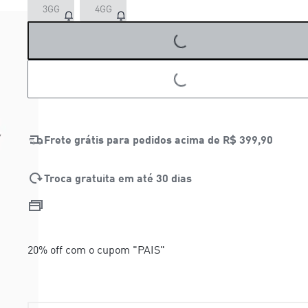
3GG
4GG
LOADING...
LOADING...
Frete grátis para pedidos acima de
R$ 399,90
Troca gratuita em até 30 dias
20% off com o cupom "PAIS"