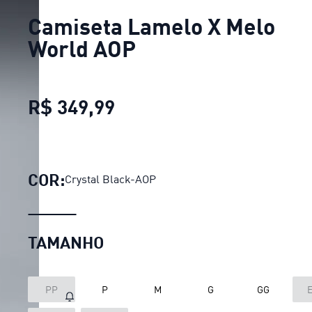
Camiseta Lamelo X Melo
World AOP
R$ 349,99
Camiseta Lamelo X Melo 
COR:
Crystal Black-AOP
TAMANHO
PP
P
M
G
GG