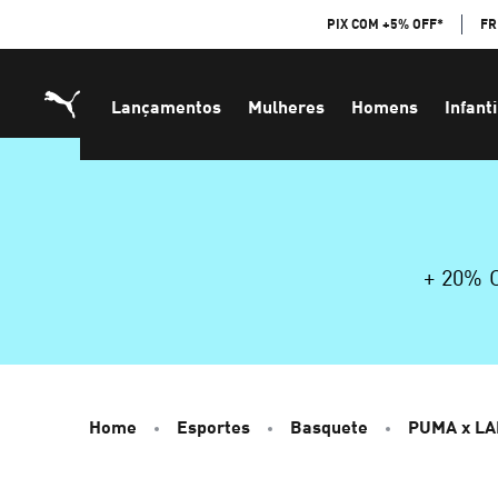
Skip
PIX COM +5% OFF*
FR
to
Content
Lançamentos
Mulheres
Homens
Infanti
+ 20%
Home
Esportes
Basquete
PUMA x L