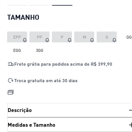
TAMANHO
EPP
PP
P
M
G
GG
EGG
3GG
Frete grátis para pedidos acima de
R$ 399,90
Troca gratuita em até 30 dias
Descrição
Medidas e Tamanho