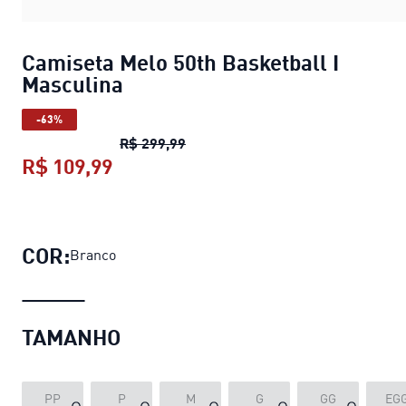
Camiseta Melo 50th Basketball I
Masculina
-63%
Camiseta Melo 50th Basketball I
R$ 299,99
R$ 109,99
Camiseta Melo 50th Basketball I M
COR:
Branco
TAMANHO
PP
P
M
G
GG
EG