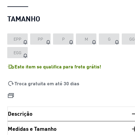
TAMANHO
EPP
PP
P
M
G
GG
EGG
Este item se qualifica para frete grátis!
Troca gratuita em até 30 dias
Descrição
Medidas e Tamanho