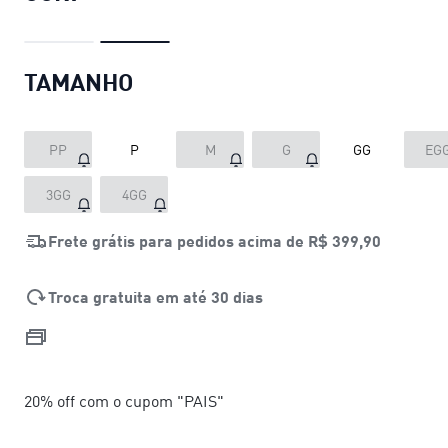
TAMANHO
PP
P
M
G
GG
EG
3GG
4GG
Frete grátis para pedidos acima de
R$ 399,90
Troca gratuita em até 30 dias
20% off com o cupom "PAIS"