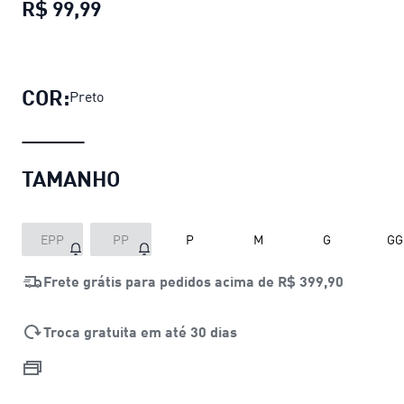
R$ 99,99
Caneleiras ULTRA Light Football Str
COR:
Preto
TAMANHO
EPP
PP
P
M
G
GG
Frete grátis para pedidos acima de
R$ 399,90
Troca gratuita em até 30 dias