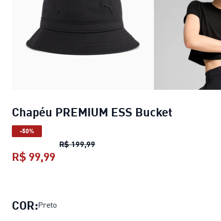
Chapéu PREMIUM ESS Bucket
-50%
Chapéu PREMIUM ESS Bucket
preço
R$ 199,99
R$ 99,99
Chapéu PREMIUM ESS Bucket
preço a
COR:
Preto