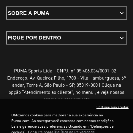
SOBRE A PUMA
FIQUE POR DENTRO
PUMA Sports Ltda - CNPJ: nº 05.406.034/0001-02 -
Endereço: Av. Queiroz Filho, 1700 - Vila Hamburguesa, 6º
andar, Torre A, São Paulo - SP, 05319-000 | Clique na
opção “Atendimento ao cliente”, no menu , e veja nossos
canais de atendimento
Continue sem aceitar
Utilizamos cookies para melhorar a sua experiência no
Puma.com. Ao navegar você concorda com nossas condições.
Leia e gerencie suas preferências clicando em "Definições de
Termos e Condições de Uso
Política de Privacidade
cookies". Consulte nossa
Política de Privacidade
Configurador de cookies